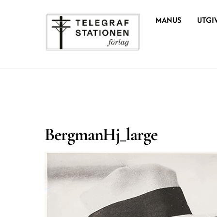
Skip
MANUS
UTGI
to
content
BergmanHj_large