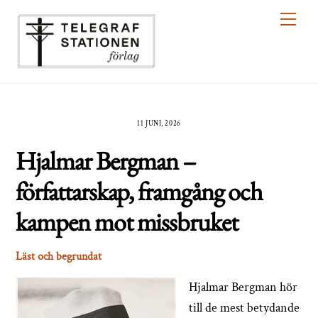
Skip
Men
to
content
11 JUNI, 2026
Hjalmar Bergman –
författarskap, framgång och
kampen mot missbruket
Läst och begrundat
Hjalmar Bergman hör
till de mest betydande