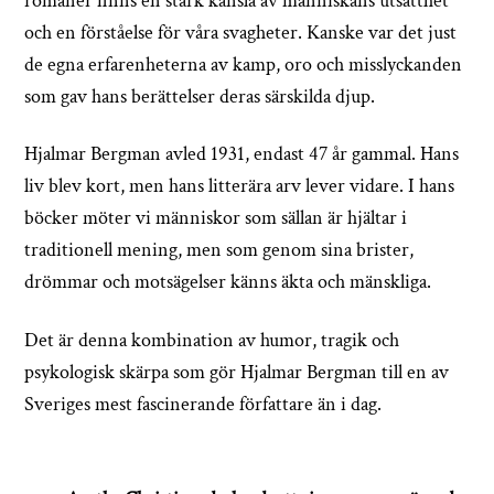
romaner finns en stark känsla av människans utsatthet
och en förståelse för våra svagheter. Kanske var det just
de egna erfarenheterna av kamp, oro och misslyckanden
som gav hans berättelser deras särskilda djup.
Hjalmar Bergman avled 1931, endast 47 år gammal. Hans
liv blev kort, men hans litterära arv lever vidare. I hans
böcker möter vi människor som sällan är hjältar i
traditionell mening, men som genom sina brister,
drömmar och motsägelser känns äkta och mänskliga.
Det är denna kombination av humor, tragik och
psykologisk skärpa som gör Hjalmar Bergman till en av
Sveriges mest fascinerande författare än i dag.