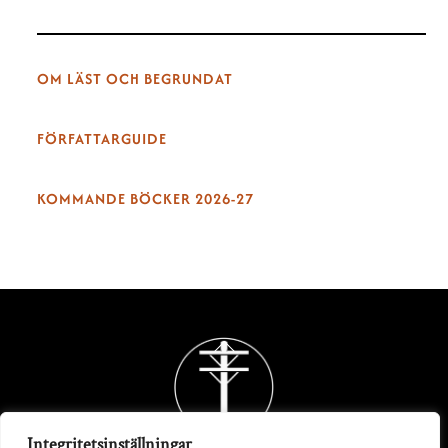
OM LÄST OCH BEGRUNDAT
FÖRFATTARGUIDE
KOMMANDE BÖCKER 2026-27
Back
To
Top
Integritetsinställningar