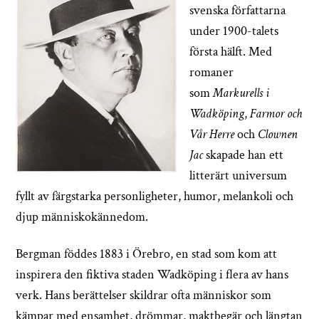
svenska författarna
under 1900-talets
första hälft. Med
romaner
som
Markurells i
Wadköping
,
Farmor och
Vår Herre
och
Clownen
Jac
skapade han ett
litterärt universum
fyllt av färgstarka personligheter, humor, melankoli och
djup människokännedom.
Bergman föddes 1883 i Örebro, en stad som kom att
inspirera den fiktiva staden Wadköping i flera av hans
verk. Hans berättelser skildrar ofta människor som
kämpar med ensamhet, drömmar, maktbegär och längtan