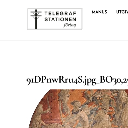
Skip
MANUS
UTGI
to
content
91DPnwRru4S.jpg_BO30,25