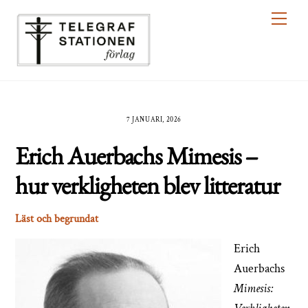
Skip
Men
to
content
7 JANUARI, 2026
Erich Auerbachs Mimesis –
hur verkligheten blev litteratur
Läst och begrundat
Erich
Auerbachs
Mimesis: