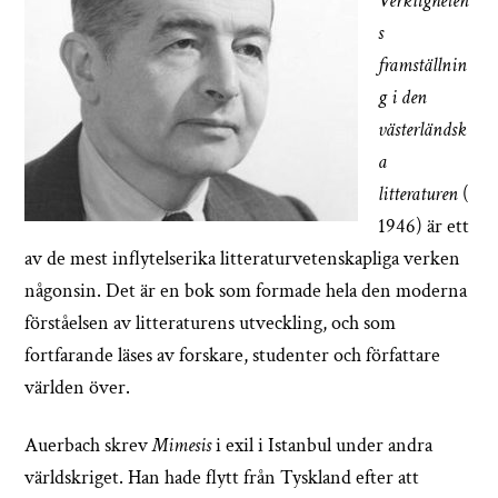
Verkligheten
s
framställnin
g i den
västerländsk
a
litteraturen
(
1946) är ett
av de mest inflytelserika litteraturvetenskapliga verken
någonsin. Det är en bok som formade hela den moderna
förståelsen av litteraturens utveckling, och som
fortfarande läses av forskare, studenter och författare
världen över.
Auerbach skrev
Mimesis
i exil i Istanbul under andra
världskriget. Han hade flytt från Tyskland efter att