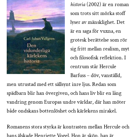
historia
(2002) är en roman
som trots sitt mörka stoff
lyser av mänsklighet. Det
är en saga för vuxna, en
grotesk berättelse som rör
sig fritt mellan realism, myt
och filosofisk reflektion. I
centrum står Hercule
Barfuss – döv, vanställd,
men utrustad med ett sällsynt inre ljus. Redan som
spädbarn blir han övergiven, och hans liv blir en lång
vandring genom Europas undre världar, där han möter
både ondskans bottenlöshet och kärlekens mirakel.
Romanens stora styrka är kontrasten mellan Hercule och
hans älskade Henriette Vogel. Hon är skön, han är