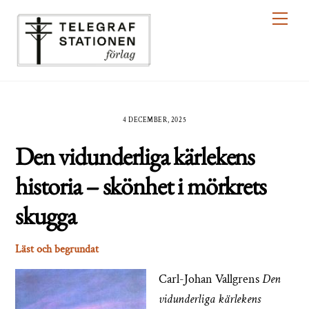
Skip
Men
to
content
4 DECEMBER, 2025
Den vidunderliga kärlekens
historia – skönhet i mörkrets
skugga
Läst och begrundat
Carl-Johan Vallgrens
Den
vidunderliga kärlekens