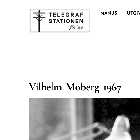
Skip
MANUS
UTGI
to
content
Vilhelm_Moberg_1967