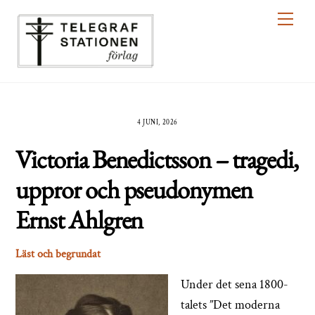
Skip
Men
to
content
4 JUNI, 2026
Victoria Benedictsson – tragedi,
uppror och pseudonymen
Ernst Ahlgren
Läst och begrundat
Under det sena 1800-
talets ”Det moderna