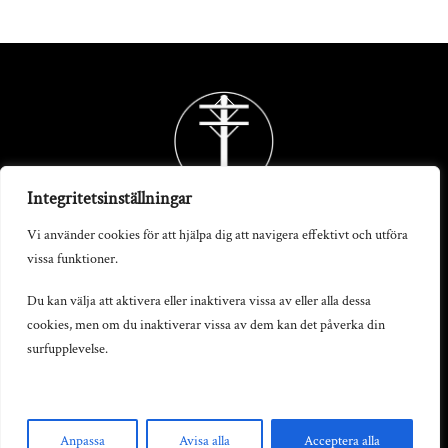
Back
To
Top
Integritetsinställningar
Vi använder cookies för att hjälpa dig att navigera effektivt och utföra
vissa funktioner.
Telegrafstationen AB
Du kan välja att aktivera eller inaktivera vissa av eller alla dessa
cookies, men om du inaktiverar vissa av dem kan det påverka din
S:t Persgatan 19, 602 33 Norrköping
surfupplevelse.
info@telegrafstationen.se
0702-669991
Anpassa
Avisa alla
Acceptera alla