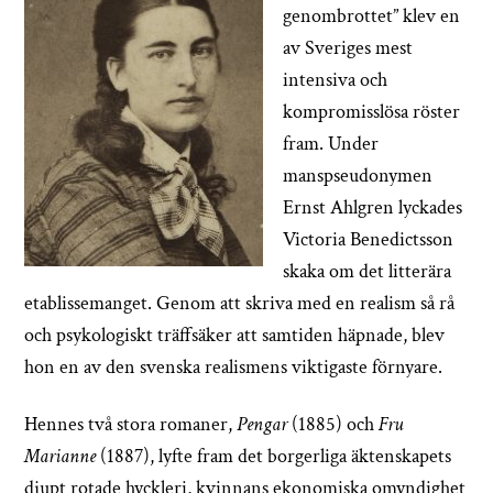
genombrottet” klev en
av Sveriges mest
intensiva och
kompromisslösa röster
fram. Under
manspseudonymen
Ernst Ahlgren lyckades
Victoria Benedictsson
skaka om det litterära
etablissemanget. Genom att skriva med en realism så rå
och psykologiskt träffsäker att samtiden häpnade, blev
hon en av den svenska realismens viktigaste förnyare.
Hennes två stora romaner,
Pengar
(1885) och
Fru
Marianne
(1887), lyfte fram det borgerliga äktenskapets
djupt rotade hyckleri, kvinnans ekonomiska omyndighet