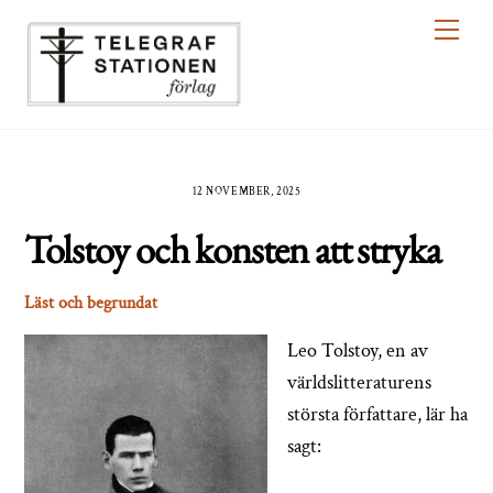
Skip
Men
to
content
12 NOVEMBER, 2025
Tolstoy och konsten att stryka
Läst och begrundat
Leo Tolstoy, en av
världslitteraturens
största författare, lär ha
sagt: