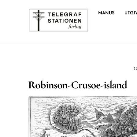
Skip
MANUS
UTGI
to
content
1
Robinson-Crusoe-island