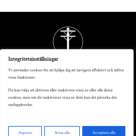
Back
To
Top
Integritetsinställningar
Vi använder cookies för att hjälpa dig att navigera effektivt och utföra
vissa funktioner.
Telegrafstationen AB
Du kan välja att aktivera eller inaktivera vissa av eller alla dessa
cookies, men om du inaktiverar vissa av dem kan det påverka din
S:t Persgatan 19, 602 33 Norrköping
surfupplevelse.
info@telegrafstationen.se
0702-669991
Anpassa
Avisa alla
Acceptera alla