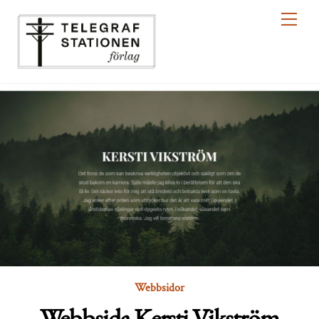
Skip
Men
to
content
Webbsidor
Webbsida Kersti Vikström