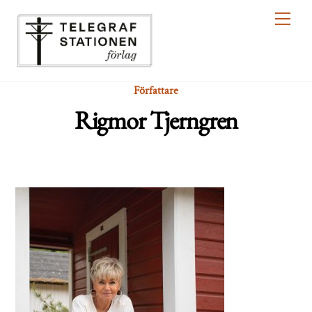
Skip
Men
to
content
Författare
Rigmor Tjerngren