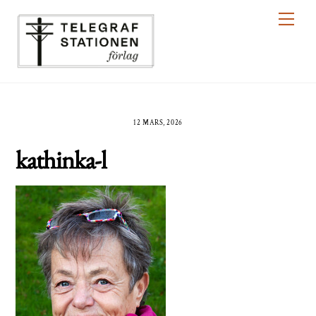
Skip
Men
to
content
12 MARS, 2026
kathinka-l