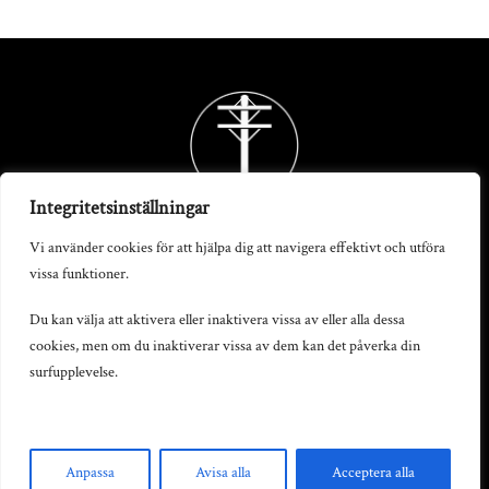
Back
To
Top
Integritetsinställningar
Vi använder cookies för att hjälpa dig att navigera effektivt och utföra
vissa funktioner.
Telegrafstationen AB
Du kan välja att aktivera eller inaktivera vissa av eller alla dessa
cookies, men om du inaktiverar vissa av dem kan det påverka din
S:t Persgatan 19, 602 33 Norrköping
surfupplevelse.
info@telegrafstationen.se
0702-669991
Anpassa
Avisa alla
Acceptera alla