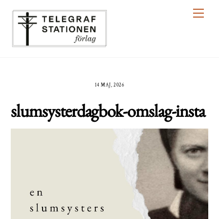
Skip
Men
to
content
14 MAJ, 2026
slumsysterdagbok-omslag-insta