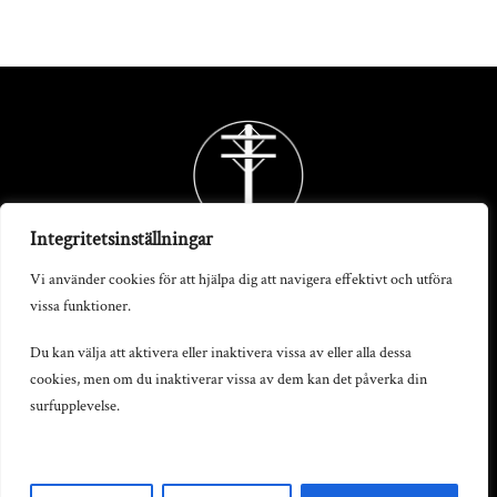
Back
To
Top
Integritetsinställningar
Vi använder cookies för att hjälpa dig att navigera effektivt och utföra
vissa funktioner.
Telegrafstationen AB
Du kan välja att aktivera eller inaktivera vissa av eller alla dessa
cookies, men om du inaktiverar vissa av dem kan det påverka din
S:t Persgatan 19, 602 33 Norrköping
surfupplevelse.
info@telegrafstationen.se
0702-669991