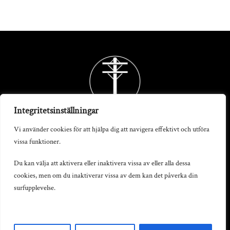
Back
To
Top
Integritetsinställningar
Vi använder cookies för att hjälpa dig att navigera effektivt och utföra
vissa funktioner.
Telegrafstationen AB
Du kan välja att aktivera eller inaktivera vissa av eller alla dessa
cookies, men om du inaktiverar vissa av dem kan det påverka din
S:t Persgatan 19, 602 33 Norrköping
surfupplevelse.
info@telegrafstationen.se
0702-669991