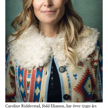
Caroline Ridderstad, född Eliasson, har över tjugo års