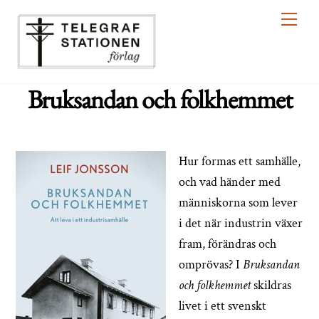
Skip
Men
to
content
Bruksandan och folkhemmet
Hur formas ett samhälle,
och vad händer med
människorna som lever
i det när industrin växer
fram, förändras och
omprövas? I
Bruksandan
och folkhemmet
skildras
livet i ett svenskt