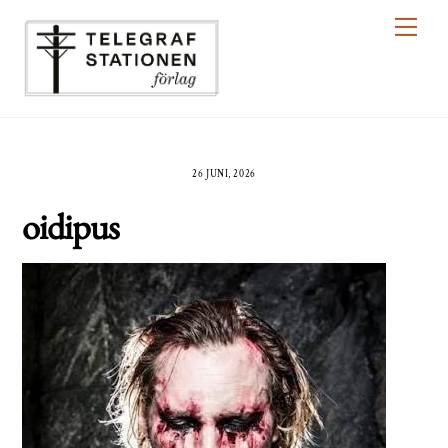
Skip
Men
to
content
26 JUNI, 2026
oidipus