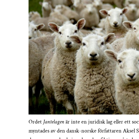
Ordet
Jantelagen
är inte en juridisk lag eller ett s
myntades av den dansk-norske författaren Aksel