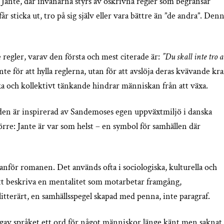
ante, där invånarna styrs av oskrivna regler som begränsar
r sticka ut, tro på sig själv eller vara bättre än ”de andra”. Den
regler, varav den första och mest citerade är:
”Du skall inte tro a
e för att hylla reglerna, utan för att avslöja deras kvävande kra
ka och kollektivt tänkande hindrar människan från att växa.
den är inspirerad av Sandemoses egen uppväxtmiljö i danska
re: Jante är var som helst – en symbol för samhällen där
tanför romanen. Det används ofta i sociologiska, kulturella och
tt beskriva en mentalitet som motarbetar framgång,
itterärt, en samhällsspegel skapad med penna, inte paragraf.
n gav språket ett ord för något människor länge känt men saknat