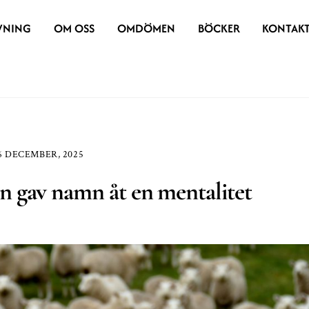
VNING
OM OSS
OMDÖMEN
BÖCKER
KONTAK
6 DECEMBER, 2025
en gav namn åt en mentalitet