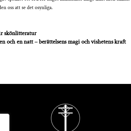
en oss att se det osynliga.
r skönlitteratur
en och en natt – berättelsens magi och vishetens kraft
Back
To
Top