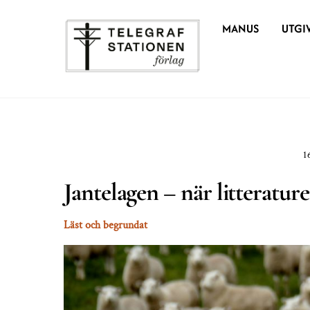
Skip
MANUS
UTGI
to
content
1
Jantelagen – när litteratur
Läst och begrundat