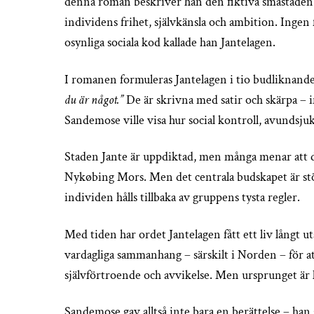
denna roman beskriver han den fiktiva småstaden J
individens frihet, självkänsla och ambition. Ingen få
osynliga sociala kod kallade han Jantelagen.
I romanen formuleras Jantelagen i tio budliknande 
du är något.”
De är skrivna med satir och skärpa – int
Sandemose ville visa hur social kontroll, avundsju
Staden Jante är uppdiktad, men många menar att 
Nykøbing Mors. Men det centrala budskapet är stör
individen hålls tillbaka av gruppens tysta regler.
Med tiden har ordet Jantelagen fått ett liv långt u
vardagliga sammanhang – särskilt i Norden – för a
självförtroende och avvikelse. Men ursprunget är l
Sandemose gav alltså inte bara en berättelse – ha