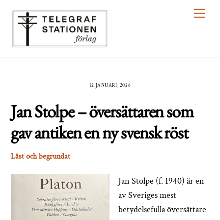
Skip
Men
to
content
12 JANUARI, 2026
Jan Stolpe – översättaren som
gav antiken en ny svensk röst
Läst och begrundat
Jan Stolpe (f. 1940) är en
av Sveriges mest
betydelsefulla översättare