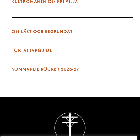
KULTROMANEN OM FRI VILJA
OM LÄST OCH BEGRUNDAT
FÖRFATTARGUIDE
KOMMANDE BÖCKER 2026-27
Back
To
Top