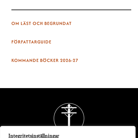
OM LÄST OCH BEGRUNDAT
FÖRFATTARGUIDE
KOMMANDE BÖCKER 2026-27
Back
To
Top
Integritetsinställningar