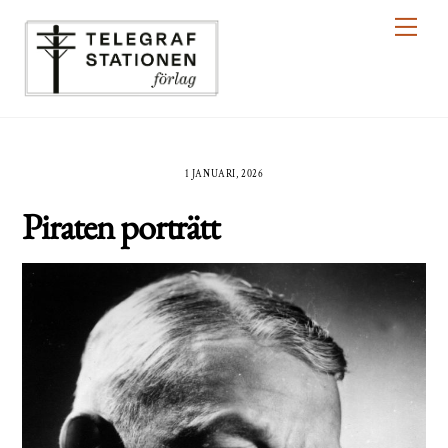
Skip
Men
to
content
1 JANUARI, 2026
Piraten porträtt