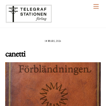
Skip
Men
to
content
18 MARS, 2026
canetti