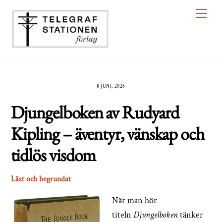
Skip
Men
to
content
8 JUNI, 2026
Djungelboken av Rudyard
Kipling – äventyr, vänskap och
tidlös visdom
Läst och begrundat
När man hör
titeln
Djungelboken
tänker