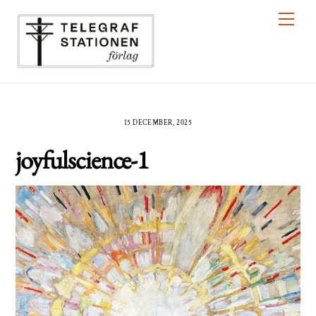
Skip
Men
to
content
15 DECEMBER, 2025
joyfulscience-1