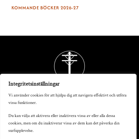
KOMMANDE BÖCKER 2026-27
Back
To
Top
Integritetsinställningar
Vi använder cookies för att hjälpa dig att navigera effektivt och utföra
vissa funktioner.
Telegrafstationen AB
Du kan välja att aktivera eller inaktivera vissa av eller alla dessa
cookies, men om du inaktiverar vissa av dem kan det påverka din
S:t Persgatan 19, 602 33 Norrköping
surfupplevelse.
info@telegrafstationen.se