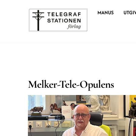
Skip
MANUS
UTGI
to
content
Melker-Tele-Opulens