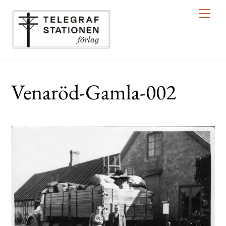
Skip
Men
to
content
Venaröd-Gamla-002