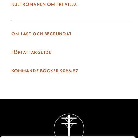
KULTROMANEN OM FRI VILJA
OM LÄST OCH BEGRUNDAT
FÖRFATTARGUIDE
KOMMANDE BÖCKER 2026-27
Back
To
Top